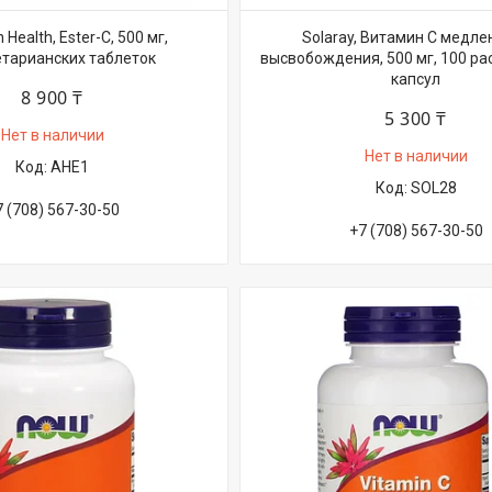
Health, Ester-C, 500 мг,
Solaray, Витамин C медле
етарианских таблеток
высвобождения, 500 мг, 100 ра
капсул
8 900 ₸
5 300 ₸
Нет в наличии
Нет в наличии
AHE1
SOL28
7 (708) 567-30-50
+7 (708) 567-30-50