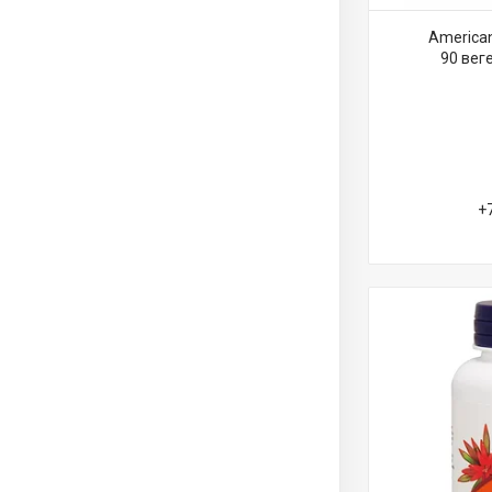
American 
90 вег
+