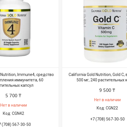
d Nutrition, Immune4, средство
California Gold Nutrition, Gold C
епления иммунитета, 60
500 мг, 240 растительных 
тительных капсул
9 500 ₸
5 700 ₸
Нет в наличии
Нет в наличии
CGN22
CGN42
+7 (708) 567-30-50
7 (708) 567-30-50