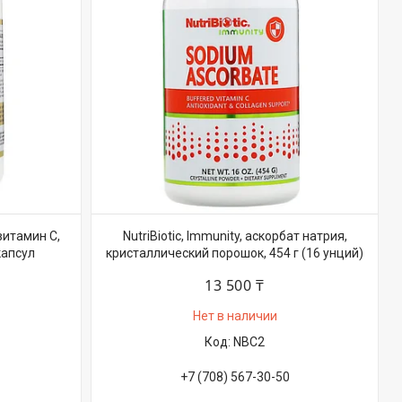
, витамин C,
NutriBiotic, Immunity, аскорбат натрия,
капсул
кристаллический порошок, 454 г (16 унций)
13 500 ₸
Нет в наличии
NBC2
+7 (708) 567-30-50