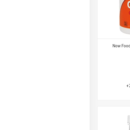
Now Food
+