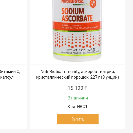
, Витамин C,
NutriBiotic, Immunity, аскорбат натрия,
 капсул
кристаллический порошок, 227 г (8 унций)
15 100 ₸
В наличии
NBC1
Купить