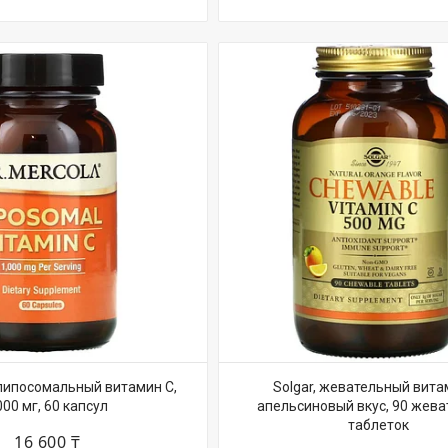
, липосомальный витамин С,
Solgar, жевательный вита
000 мг, 60 капсул
апельсиновый вкус, 90 жев
таблеток
16 600 ₸