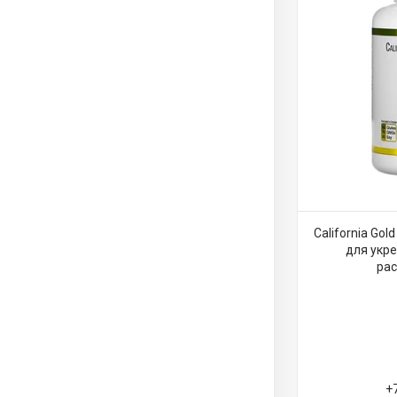
California Gol
для укр
рас
+