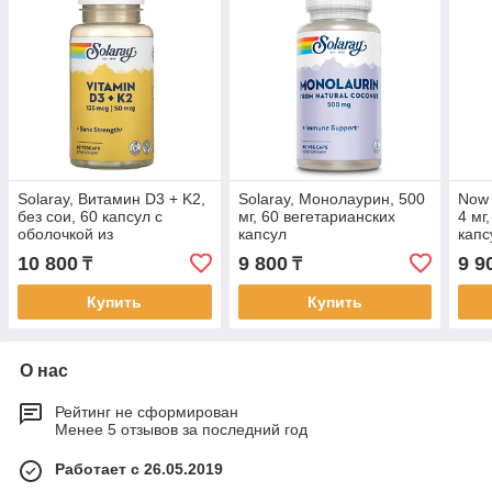
Solaray, Витамин D3 + K2,
Solaray, Монолаурин, 500
Now 
без сои, 60 капсул с
мг, 60 вегетарианских
4 мг
оболочкой из
капсул
капс
ингредиентов
10 800
9 800
9 9
₸
₸
растительного
происхождения
Купить
Купить
О нас
Рейтинг не сформирован
Менее 5 отзывов за последний год
Работает с 26.05.2019