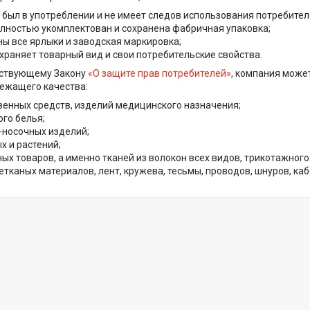
 был в употреблении и не имеет следов использования потребителем:
олностью укомплектован и сохранена фабричная упаковка;
ны все ярлыки и заводская маркировка;
храняет товарный вид и свои потребительские свойства.
йствующему Закону
«О защите прав потребителей»
, компания може
ежащего качества:
венных средств, изделий медицинского назначения;
ого белья;
-носочных изделий;
х и растений;
х товаров, а именно тканей из волокон всех видов, трикотажного
етканых материалов, лент, кружева, тесьмы, проводов, шнуров, кабе