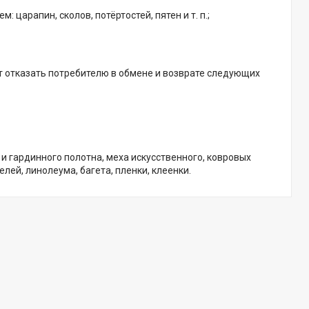
 царапин, сколов, потёртостей, пятен и т. п.;
т отказать потребителю в обмене и возврате следующих
 и гардинного полотна, меха искусственного, ковровых
лей, линолеума, багета, пленки, клеенки.