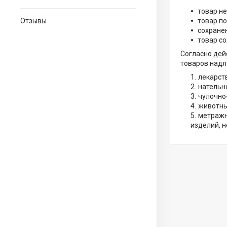
товар не
Отзывы
товар п
сохране
товар со
Согласно де
товаров надл
лекарст
нательн
чулочно
животны
метражны
изделий, н