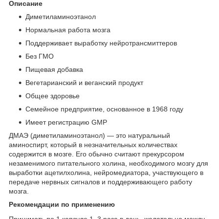
Описание
Диметиламиноэтанол
Нормальная работа мозга
Поддерживает выработку нейротрансмиттеров
Без ГМО
Пищевая добавка
Вегетарианский и веганский продукт
Общее здоровье
Семейное предприятие, основанное в 1968 году
Имеет регистрацию GMP
ДМАЭ (диметиламиноэтанол) — это натуральный
аминоспирт, который в незначительных количествах
содержится в мозге. Его обычно считают прекурсором
незаменимого питательного холина, необходимого мозгу для
выработки ацетилхолина, нейромедиатора, участвующего в
передаче нервных сигналов и поддерживающего работу
мозга.
Рекомендации по применению
Принимать по 1 капсуле 1–3 раза в день, желательно между