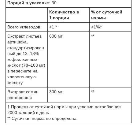
Порций в упаковке:
30
Количество в
% от суточной
1 порции
нормы
Всего углеводов
<1 г
<1%†
Экстракт листьев
600 мг
**
артишока,
стандартизирован
ный до 13–18%
кофеилхинных
кислот (78–108 мг)
в пересчете на
хлорогеновую
кислоту
Экстракт семян
300 мг
**
расторопши
† Процент от суточной нормы при условии потребления
2000 калорий в день.
** Суточная норма не определена.