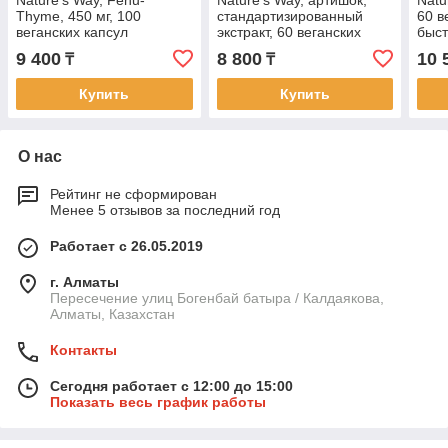
Nature's Way, Fenu-
Nature's Way, артишок,
Natu
Thyme, 450 мг, 100
стандартизированный
60 в
веганских капсул
экстракт, 60 веганских
быст
капсул
9 400
8 800
10 
₸
₸
Купить
Купить
О нас
Рейтинг не сформирован
Менее 5 отзывов за последний год
Работает с 26.05.2019
г. Алматы
Пересечение улиц Богенбай батыра / Калдаякова,
Алматы, Казахстан
Контакты
Сегодня работает с 12:00 до 15:00
Показать весь график работы