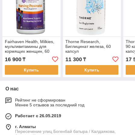
Fairhaven Health, Milkies,
Thorne Research,
Thor
мультивитамины для
Биглицинат железа, 60
90 к
кормящих женщин, 60
капсул
капс
капсул
16 900
11 300
17 
₸
₸
Купить
Купить
О нас
Рейтинг не сформирован
Менее 5 отзывов за последний год
Работает с 26.05.2019
г. Алматы
Пересечение улиц Богенбай батыра / Калдаякова,