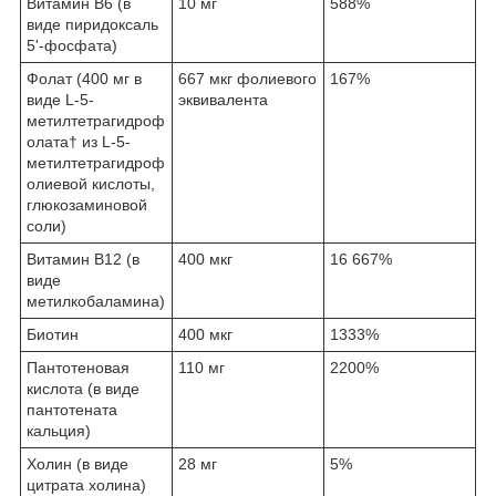
Витамин B6 (в
10 мг
588%
виде пиридоксаль
5'-фосфата)
Фолат (400 мг в
667 мкг фолиевого
167%
виде L-5-
эквивалента
метилтетрагидроф
олата
†
из L-5-
метилтетрагидроф
олиевой кислоты,
глюкозаминовой
соли)
Витамин В12 (в
400 мкг
16 667%
виде
метилкобаламина)
Биотин
400 мкг
1333%
Пантотеновая
110 мг
2200%
кислота (в виде
пантотената
кальция)
Холин (в виде
28 мг
5%
цитрата холина)