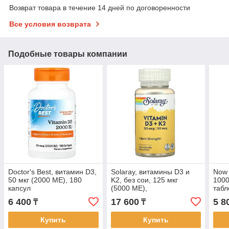
Возврат товара в течение 14 дней по договоренности
Все условия возврата
Подобные товары компании
Doctor's Best, витамин D3,
Solaray, витамины D3 и
Now 
50 мкг (2000 МЕ), 180
K2, без сои, 125 мкг
1000
капсул
(5000 МЕ),
табл
120 растительных капсул
6 400
17 600
5 8
₸
₸
Купить
Купить