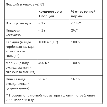
Порций в упаковке:
83
Количество в
% от суточной
1 порции
нормы
Всего углеводов
< 1 г
< 1%**
Пищевая
< 1 г
2%**
клетчатка
Кальций (в виде
1000 мг (1 г)
100%
карбоната кальция
и глюконата
кальция)
Магний (в виде
400 мг
100%
оксида магния и
глюконата магния)
Цинк (в виде
25 мг
167%
оксида цинка и
цитрата цинка)
** Процент от суточной нормы при условии потребления
2000 калорий в день.