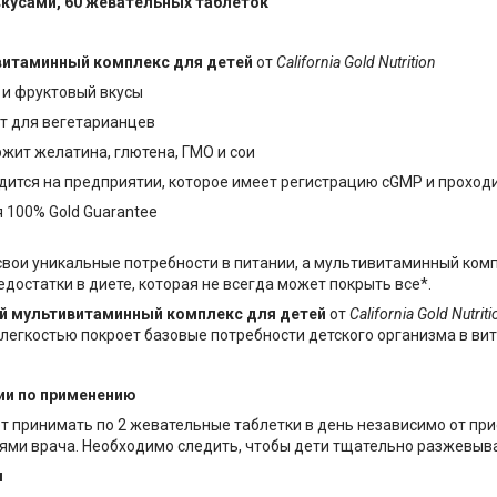
кусами, 60 жевательных таблеток
итаминный комплекс для детей
от
California Gold Nutrition
 и фруктовый вкусы
т для вегетарианцев
жит желатина, глютена, ГМО и сои
дится на предприятии, которое имеет регистрацию cGMP и проход
 100% Gold Guarantee
 свои уникальные потребности в питании, а мультивитаминный ко
достатки в диете, которая не всегда может покрыть все*.
 мультивитаминный комплекс для детей
от
California Gold Nutriti
с легкостью покроет базовые потребности детского организма в ви
и по применению
ет принимать по 2 жевательные таблетки в день независимо от при
ми врача. Необходимо следить, чтобы дети тщательно разжевыва
ы