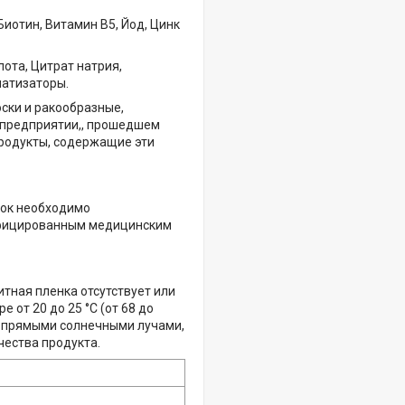
Биотин, Витамин B5, Йод, Цинк
ота, Цитрат натрия,
матизаторы.
юски и ракообразные,
м предприятии,, прошедшем
продукты, содержащие эти
вок необходимо
ифицированным медицинским
итная пленка отсутствует или
от 20 до 25 °C (от 68 до
д прямыми солнечными лучами,
чества продукта.