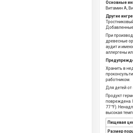
Основные ин
Витамин A, Ви
Другие ингр
Тростниковый
Добавленные 
При производ
древесные ор
аудит и имею
аллергены ил
Предупрежд
Хранить в не
проконсульти
работником.
Для детей от 
Продукт герм
повреждена. 
77 °F). Нена
высокая темп
Пищевая це
Размер пор