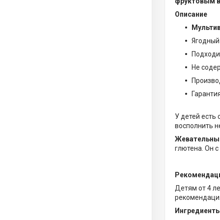
фруктовым в
Описание
Мультив
Ягодный
Подходи
Не содер
Произво
Гарантия
У детей есть
восполнить не
Жевательный
глютена. Он 
Рекомендаци
Детям от 4 л
рекомендация
Ингредиент