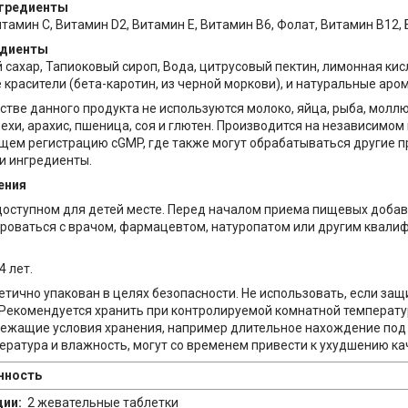
гредиенты
тамин C, Витамин D2, Витамин E, Витамин B6, Фолат, Витамин B12, 
едиенты
 сахар, Тапиоковый сироп, Вода, цитрусовый пектин, лимонная кисл
красители (бета-каротин, из черной моркови), и натуральные аро
стве данного продукта не используются молоко, яйца, рыба, молл
ехи, арахис, пшеница, соя и глютен. Производится на независимо
щем регистрацию cGMP, где также могут обрабатываться другие 
и ингредиенты.
ения
доступном для детей месте. Перед началом приема пищевых доба
роваться с врачом, фармацевтом, натуропатом или другим квал
4 лет.
етично упакован в целях безопасности. Не использовать, если защ
Рекомендуется хранить при контролируемой комнатной температуре 
длежащие условия хранения, например длительное нахождение по
ература и влажность, могут со временем привести к ухудшению ка
нность
ции:
2 жевательные таблетки