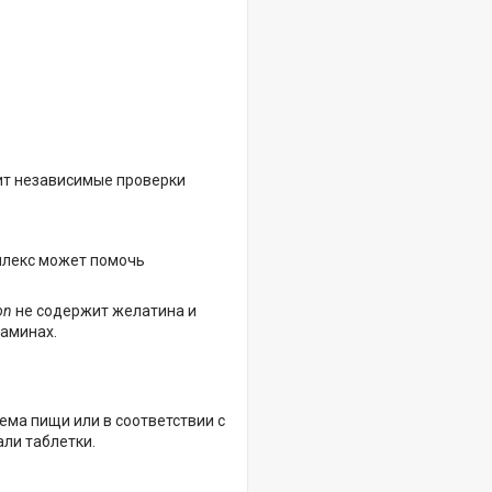
ит независимые проверки
мплекс может помочь
on
не содержит желатина и
таминах.
ема пищи или в соответствии с
ли таблетки.