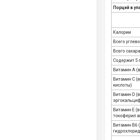
Порций в уп
Калории
Всего углев
Всего сахар
Содержит 5 
Витамин A (
Витамин С (
кислоты)
Витамин D (
эргокальци
Витамин E (в
токоферил а
Витамин B6 
гидрохлорид