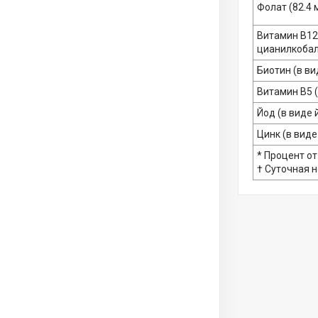
Фолат (82.4 
Витамин В12
цианилкоба
Биотин (в ви
Витамин B5 
Йод (в виде 
Цинк (в виде
* Процент от
† Суточная 