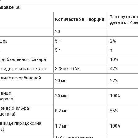
аковке:
30
% от суточн
Количество в 1 порции
детей от 4 л
20
одов
5 г
2%
а
5 г
†
г добавленного сахара
10%
в виде ретинилацетата)
378 мкг RAE
42%
в виде аскорбиновой
20 мг
22%
в виде
20 мкг
100%
ферола)
 виде d-альфа-
8,2 мг
55%
цетата)
(в виде пиридоксина
1,7 мг
100%
а)