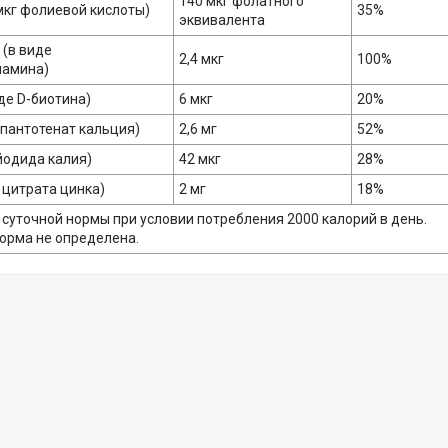
140 мкг фолатного
мкг фолиевой кислоты)
35%
эквивалента
 (в виде
2,4 мкг
100%
ламина)
де D-биотина)
6 мкг
20%
(пантотенат кальция)
2,6 мг
52%
йодида калия)
42 мкг
28%
 цитрата цинка)
2 мг
18%
 суточной нормы при условии потребления 2000 калорий в день.
норма не определена.