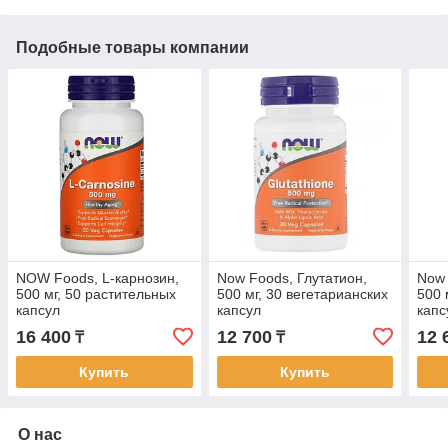
Подобные товары компании
NOW Foods, L-карнозин,
Now Foods, Глутатион,
Now 
500 мг, 50 растительных
500 мг, 30 вегетарианских
500 
капсул
капсул
капс
16 400
12 700
12 
₸
₸
Купить
Купить
О нас