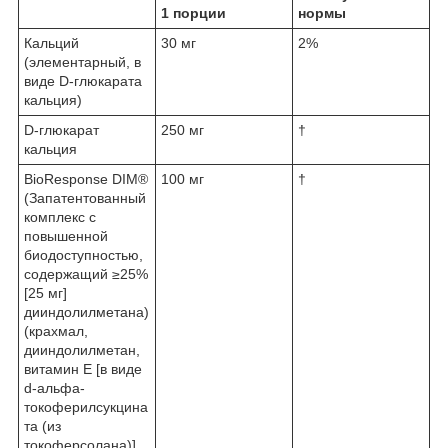
1 порции
нормы
Кальций
30 мг
2%
(элементарный, в
виде D-глюкарата
кальция)
D-глюкарат
250 мг
†
кальция
BioResponse DIM®
100 мг
†
(Запатентованный
комплекс с
повышенной
биодоступностью,
содержащий ≥25%
[25 мг]
дииндолилметана)
(крахмал,
дииндолилметан,
витамин E [в виде
d-альфа-
токоферилсукцина
та (из
токоферсолана)],