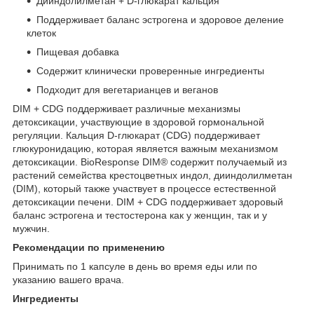
Дииндолилметан + D-глюкарат кальция
Поддерживает баланс эстрогена и здоровое деление
клеток
Пищевая добавка
Содержит клинически проверенные ингредиенты
Подходит для вегетарианцев и веганов
DIM + CDG поддерживает различные механизмы
детоксикации, участвующие в здоровой гормональной
регуляции. Кальция D-глюкарат (CDG) поддерживает
глюкуронидацию, которая является важным механизмом
детоксикации. BioResponse DIM® содержит получаемый из
растений семейства крестоцветных индол, дииндолилметан
(DIM), который также участвует в процессе естественной
детоксикации печени. DIM + CDG поддерживает здоровый
баланс эстрогена и тестостерона как у женщин, так и у
мужчин.
Рекомендации по применению
Принимать по 1 капсуле в день во время еды или по
указанию вашего врача.
Ингредиенты