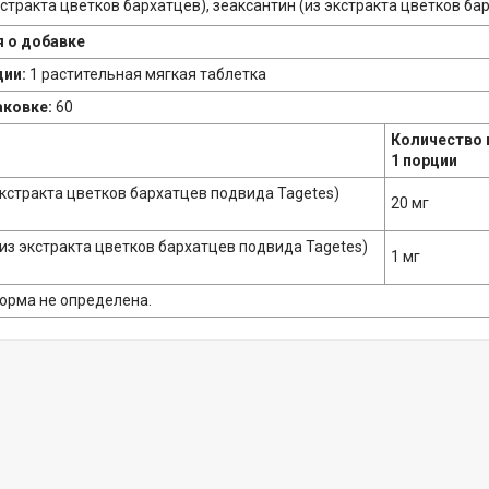
стракта цветков бархатцев), зеаксантин (из экстракта цветков бар
 о добавке
ции:
1 растительная мягкая таблетка
аковке:
60
Количество 
1 порции
экстракта цветков бархатцев подвида Tagetes)
20 мг
(из экстракта цветков бархатцев подвида Tagetes)
1 мг
норма не определена.