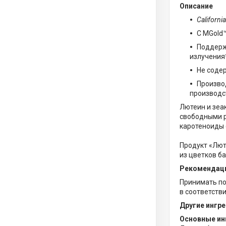
Описание
California
С MGold™
Поддерж
излучения
Не содер
Произво
производс
Лютеин и зеа
свободными р
каротеноиды 
Продукт «Люте
из цветков ба
Рекомендаци
Принимать по
в соответств
Другие ингр
Основные ин