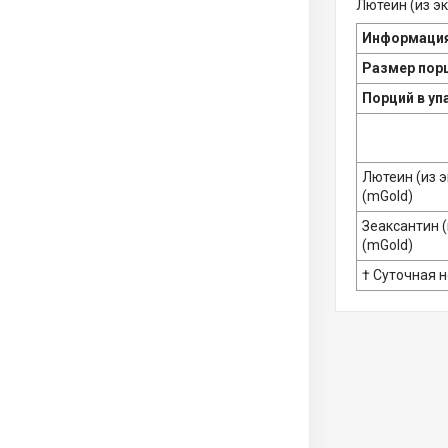
Лютеин (из эк
Информация
Размер пор
Порций в уп
Лютеин (из 
(mGold)
Зеаксантин 
(mGold)
† Суточная 