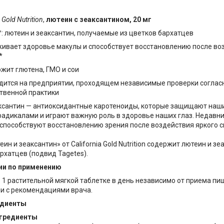
 Gold Nutrition
,
лютеин с зеаксантином, 20 мг
: лютеин и зеаксантин, получаемые из цветков бархатцев
ивает здоровье макулы и способствует восстановлению после во
*
жит глютена, ГМО и сои
дится на предприятии, проходящем независимые проверки согла
твенной практики
ксантин — антиоксидантные каротеноиды, которые защищают наши
адикалами и играют важную роль в здоровье наших глаз. Недавни
способствуют восстановлению зрения после воздействия яркого св
ин и зеаксантин» от California Gold Nutrition содержит лютеин и 
рхатцев (подвид Tagetes).
и по применению
 1 растительной мягкой таблетке в день независимо от приема п
ии с рекомендациями врача.
едиенты
гредиенты