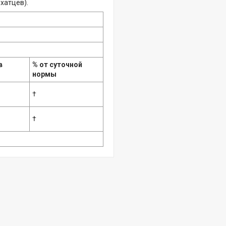
хатцев).
в
% от суточной
нормы
†
†