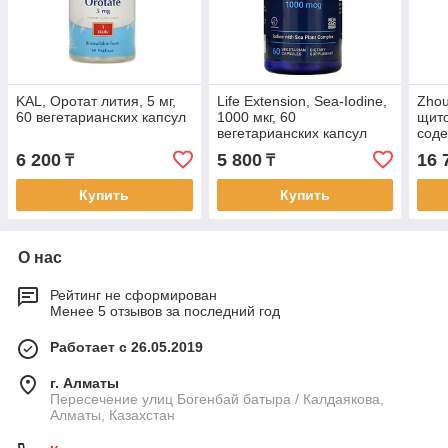
KAL, Оротат лития, 5 мг,
Life Extension, Sea-Iodine,
Zhou
60 вегетарианских капсул
1000 мкг, 60
щито
вегетарианских капсул
соде
веге
6 200
5 800
16 
₸
₸
Купить
Купить
О нас
Рейтинг не сформирован
Менее 5 отзывов за последний год
Работает с 26.05.2019
г. Алматы
Пересечение улиц Богенбай батыра / Калдаякова,
Алматы, Казахстан