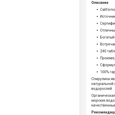
Описание
Californ
Источни
Сертифиц
Отличны
Богатый
Встречаю
240 таб
Произве
Сформули
100% га
Спирулина яв
натуральной 
водорослей.
Органическая 
морских водор
качественные
Рекомендаци