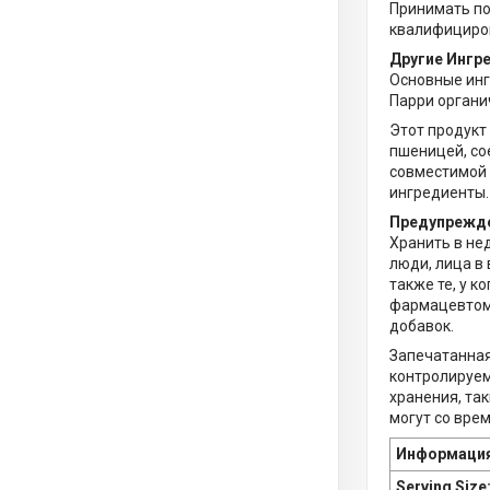
Принимать по 
квалифициров
Другие Ингр
Основные ин
Парри органич
Этот продукт
пшеницей, со
совместимой 
ингредиенты.
Предупрежд
Хранить в не
люди, лица в 
также те, у 
фармацевтом,
добавок.
Запечатанная 
контролируемо
хранения, та
могут со вре
Информаци
Serving Size