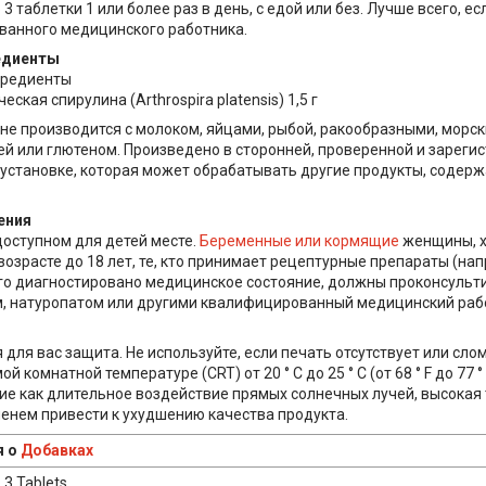
3 таблетки 1 или более раз в день, с едой или без. Лучше всего, е
анного медицинского работника.
едиенты
гредиенты
еская спирулина (Arthrospira platensis) 1,5 г
 не производится с молоком, яйцами, рыбой, ракообразными, морск
ей или глютеном. Произведено в сторонней, проверенной и зареги
установке, которая может обрабатывать другие продукты, содерж
ения
доступном для детей месте.
Беременные или кормящие
женщины, х
возрасте до 18 лет, те, кто принимает рецептурные препараты (на
кого диагностировано медицинское состояние, должны проконсульт
 натуропатом или другими квалифицированный медицинский раб
для вас защита. Не используйте, если печать отсутствует или сло
й комнатной температуре (CRT) от 20 ° C до 25 ° C (от 68 ° F до 77 
кие как длительное воздействие прямых солнечных лучей, высокая
менем привести к ухудшению качества продукта.
я о
Добавках
:
3 Tablets