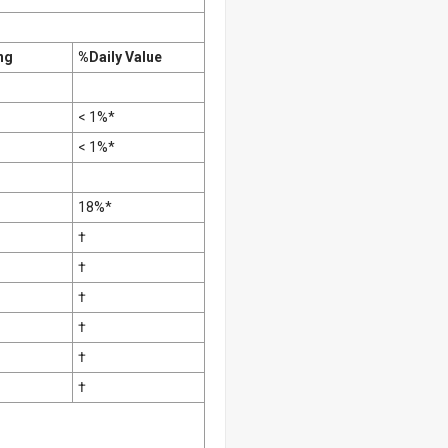
ng
%Daily Value
< 1%*
< 1%*
18%*
†
†
†
†
†
†