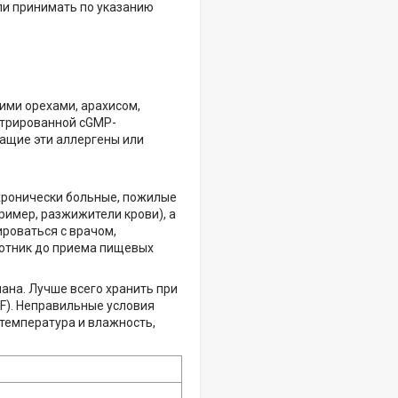
сли принимать по указанию
ими орехами, арахисом,
стрированной cGMP-
ащие эти аллергены или
ронически больные, пожилые
пример, разжижители крови), а
ироваться с врачом,
отник до приема пищевых
мана. Лучше всего хранить при
° F). Неправильные условия
 температура и влажность,