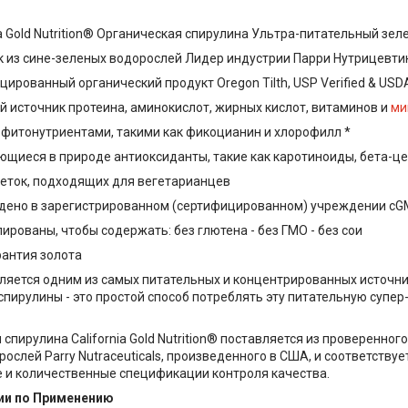
ia Gold Nutrition® Органическая спирулина Ультра-питательный зе
к из сине-зеленых водорослей Лидер индустрии Парри Нутрицевти
ированный органический продукт Oregon Tilth, USP Verified & USD
й источник протеина, аминокислот, жирных кислот, витаминов и
ми
 фитонутриентами, такими как фикоцианин и хлорофилл *
щиеся в природе антиоксиданты, такие как каротиноиды, бета-це
леток, подходящих для вегетарианцев
дено в зарегистрированном (сертифицированном) учреждении cG
рованы, чтобы содержать: без глютена - без ГМО - без сои
рантия золота
ляется одним из самых питательных и концентрированных источни
спирулины - это простой способ потреблять эту питательную супе
спирулина California Gold Nutrition® поставляется из проверенно
ослей Parry Nutraceuticals, произведенного в США, и соответствуе
 и количественные спецификации контроля качества.
и по Применению