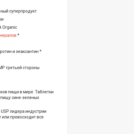
леный суперпродукт
ки
A Organic
нералов
*
ротин и зеаксантин *
MP третьей стороны
ков пищи в мире. Таблетки
р-пищу сине-зеленых
го USP лидера индустрии
т или превосходит все