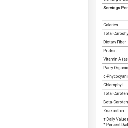
Servings Per
Calories
Total Carboh
Dietary Fiber
Protein
Vitamin A (as
Parry Organic
c-Phycocyani
Chlorophyll
Total Caroten
Beta-Carote
Zeaxanthin
† Daily Value 
* Percent Dail