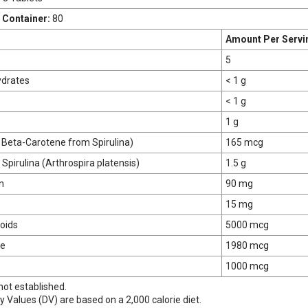
 Container:
80
Amount Per Servi
5
ydrates
< 1 g
< 1 g
1 g
 Beta-Carotene from Spirulina)
165 mcg
 Spirulina (Arthrospira platensis)
1.5 g
n
90 mg
15 mg
oids
5000 mcg
ne
1980 mcg
1000 mcg
not established.
y Values (DV) are based on a 2,000 calorie diet.