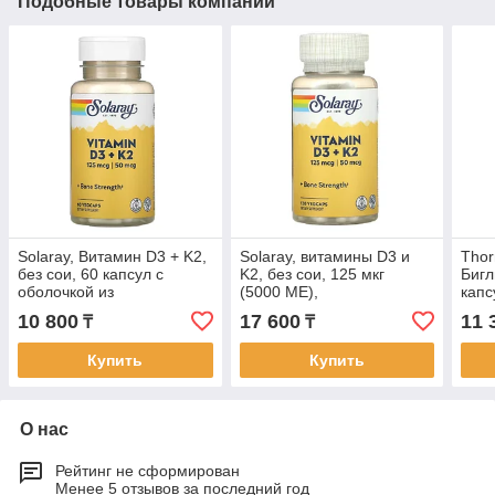
Подобные товары компании
Solaray, Витамин D3 + K2,
Solaray, витамины D3 и
Thor
без сои, 60 капсул с
K2, без сои, 125 мкг
Бигл
оболочкой из
(5000 МЕ),
капс
ингредиентов
120 растительных капсул
10 800
17 600
11 
₸
₸
растительного
происхождения
Купить
Купить
О нас
Рейтинг не сформирован
Менее 5 отзывов за последний год