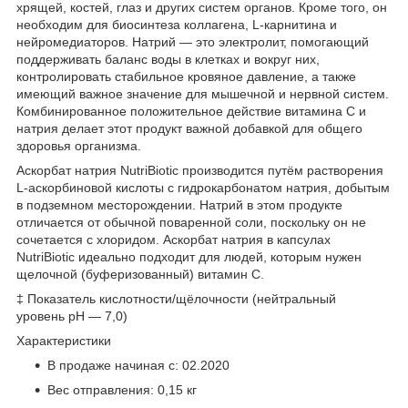
хрящей, костей, глаз и других систем органов. Кроме того, он
необходим для биосинтеза коллагена, L-карнитина и
нейромедиаторов. Натрий — это электролит, помогающий
поддерживать баланс воды в клетках и вокруг них,
контролировать стабильное кровяное давление, а также
имеющий важное значение для мышечной и нервной систем.
Комбинированное положительное действие витамина С и
натрия делает этот продукт важной добавкой для общего
здоровья организма.
Аскорбат натрия NutriBiotic производится путём растворения
L-аскорбиновой кислоты с гидрокарбонатом натрия, добытым
в подземном месторождении. Натрий в этом продукте
отличается от обычной поваренной соли, поскольку он не
сочетается с хлоридом. Аскорбат натрия в капсулах
NutriBiotic идеально подходит для людей, которым нужен
щелочной (буферизованный) витамин C.
‡ Показатель кислотности/щёлочности (нейтральный
уровень pH — 7,0)
Характеристики
В продаже начиная с: 02.2020
Вес отправления: 0,15 кг