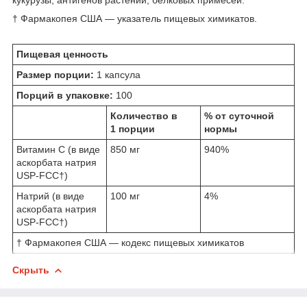
† Фармакопея США — указатель пищевых химикатов.
Пищевая ценность
Размер порции:
1 капсула
Порций в упаковке:
100
Количество в
% от суточной
1 порции
нормы
Витамин С (в виде
850 мг
940%
аскорбата натрия
USP-FCC†)
Натрий (в виде
100 мг
4%
аскорбата натрия
USP-FCC†)
† Фармакопея США — кодекс пищевых химикатов
Скрыть