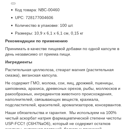
Код товара: NBC-00460
UPC: 728177004606
Количество в упаковке: 100 шт.
Размеры: 10,9 x 6,1 x 6,1 см, 0,15 кг
Рекомендации по применению
Принимать в качестве пищевой добавки по одной капсуле в
день независимо от приема пищи.
Ингредиенты
Растительная целлюлоза, стеарат магния (растительная
смазка), веганская капсула.
Не содержит ГМО, молока, сои, яиц, дрожжей, пшеницы,
шиповника, арахиса, древесных орехов, рыбы, моллюсков и
ракообразных, ингредиентов животного происхождения,
наполнителей, связывающих веществ, крахмала,
подсластителей, красителей, ароматизаторов, консервантов.
Наши обязательства и гарантия. Мы используем на 100%
чистый аскорбат натрия фармацевтической степени чистоты
USP-FCC† (C6H7NaO6), который не содержит остатков
кукурузы, антигенов растений, белковых примесей.