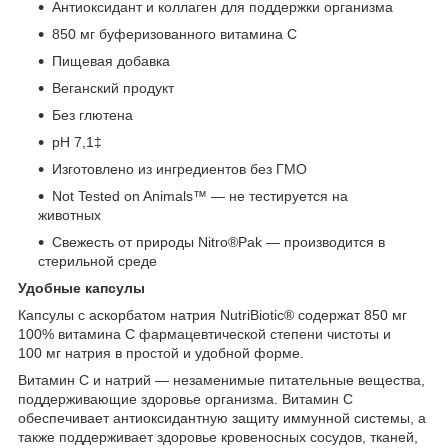
Антиоксидант и коллаген для поддержки организма
850 мг буферизованного витамина C
Пищевая добавка
Веганский продукт
Без глютена
pH 7,1‡
Изготовлено из ингредиентов без ГМО
Not Tested on Animals™ — не тестируется на
животных
Свежесть от природы Nitro®Pak — производится в
стерильной среде
Удобные капсулы
Капсулы с аскорбатом натрия NutriBiotic® содержат 850 мг
100% витамина C фармацевтической степени чистоты и
100 мг натрия в простой и удобной форме.
Витамин C и натрий — незаменимые питательные вещества,
поддерживающие здоровье организма. Витамин C
обеспечивает антиоксидантную защиту иммунной системы, а
также поддерживает здоровье кровеносных сосудов, тканей,