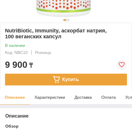
NutriBiotic, Immunity, аскорбат натрия,
100 веганских капсул
В наличии
Код: NBC10
Розница
9 900
₸
Купить
Описание
Характеристики
Доставка
Оплата
Усл
Описание
Обзор