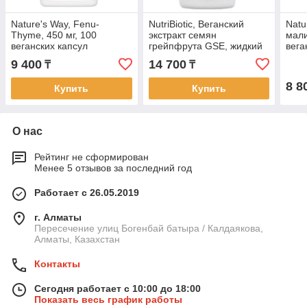
Nature's Way, Fenu-
NutriBiotic, Веганский
Natu
Thyme, 450 мг, 100
экстракт семян
мали
веганских капсул
грейпфрута GSE, жидкий
вега
концентрат, 118 мл (4
9 400
14 700
₸
₸
жидкие унции)
8 8
Купить
Купить
О нас
Рейтинг не сформирован
Менее 5 отзывов за последний год
Работает с 26.05.2019
г. Алматы
Пересечение улиц Богенбай батыра / Калдаякова,
Алматы, Казахстан
Контакты
Сегодня работает с 10:00 до 18:00
Показать весь график работы