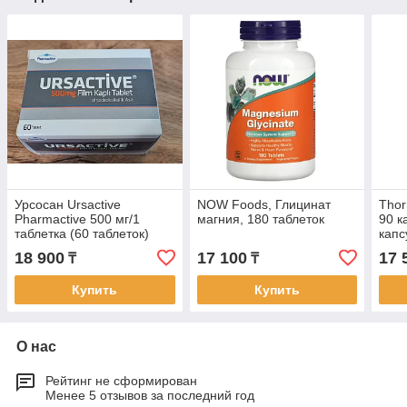
Урсосан Ursactive
NOW Foods, Глицинат
Thor
Pharmactive 500 мг/1
магния, 180 таблеток
90 к
таблетка (60 таблеток)
капс
18 900
17 100
17 
₸
₸
Купить
Купить
О нас
Рейтинг не сформирован
Менее 5 отзывов за последний год