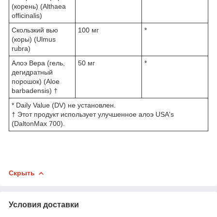
(корень) (Althaea
officinalis)
Скользкий вью
100 мг
*
(коры) (Ulmus
rubra)
Алоэ Вера (гель,
50 мг
*
дегидратный
порошок) (Aloe
barbadensis)
†
* Daily Value (DV) не установлен.
† Этот продукт использует улучшенное алоэ USA's
(DaltonMax 700).
Скрыть
Условия доставки