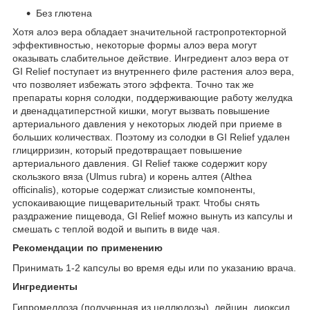
Без глютена
Хотя алоэ вера обладает значительной гастропротекторной
эффективностью, некоторые формы алоэ вера могут
оказывать слабительное действие. Ингредиент алоэ вера от
GI Relief поступает из внутреннего филе растения алоэ вера,
что позволяет избежать этого эффекта. Точно так же
препараты корня солодки, поддерживающие работу желудка
и двенадцатиперстной кишки, могут вызвать повышение
артериального давления у некоторых людей при приеме в
больших количествах. Поэтому из солодки в GI Relief удален
глицирризин, который предотвращает повышение
артериального давления. GI Relief также содержит кору
скользкого вяза (Ulmus rubra) и корень алтея (Althea
officinalis), которые содержат слизистые компоненты,
успокаивающие пищеварительный тракт. Чтобы снять
раздражение пищевода, GI Relief можно вынуть из капсулы и
смешать с теплой водой и выпить в виде чая.
Рекомендации по применению
Принимать 1-2 капсулы во время еды или по указанию врача.
Ингредиенты
Гипромеллоза (полученная из целлюлозы), лейцин, диоксид