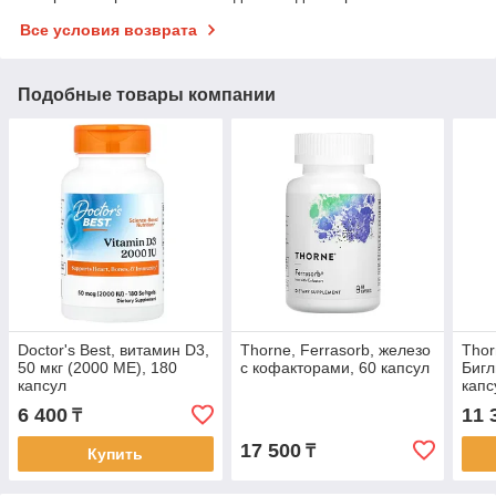
Все условия возврата
Подобные товары компании
Doctor's Best, витамин D3,
Thorne, Ferrasorb, железо
Thor
50 мкг (2000 МЕ), 180
с кофакторами, 60 капсул
Бигл
капсул
капс
6 400
11 
₸
17 500
₸
Купить