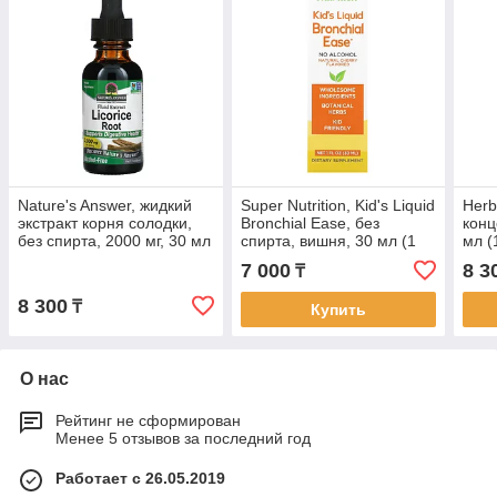
Nature's Answer, жидкий
Super Nutrition, Kid's Liquid
Herb
экстракт корня солодки,
Bronchial Ease, без
конц
без спирта, 2000 мг, 30 мл
спирта, вишня, 30 мл (1
мл (
(1 жидк. унция)
жидк. унция)
7 000
8 3
₸
8 300
₸
Купить
О нас
Рейтинг не сформирован
Менее 5 отзывов за последний год
Работает с 26.05.2019