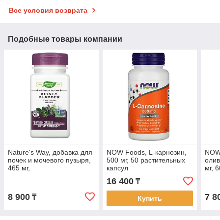
Все условия возврата
Подобные товары компании
Nature's Way, добавка для
NOW Foods, L-карнозин,
NOW 
почек и мочевого пузыря,
500 мг, 50 растительных
олив
465 мг,
капсул
мг, 
100 вегетарианских
капс
16 400
₸
капсул
8 900
7 8
₸
Купить