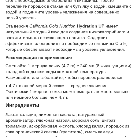
столь необходимые электролиты и витамины. Просто
перелейте порошок в стакан или бутылку с водой, смешайте с
водой и поднимите уровень увлажнения на совершенно
новый уровень.
Эта версия
California Gold Nutrition
Hydration UP
имеет
натуральный ягодный вкус для создания низкокалорийного и
восхитительного освежающего напитка. Содержит
эффективные электролиты и необходимые витамины C и E,
которые обеспечивают необходимый уровень увлажнения.
Рекомендации по применению
Смешайте 1 мерную ложку (4,7 г♦) с 240 мл (8 жидк. унциями)
холодной воды или воды комнатной температуры.
Размешайте или взболтайте, чтобы порошок растворился.
♦ 4,7 г в одной мерной ложке — среднее значение.
Фактически 1 мерная ложка может вмещать немного меньше
или немного больше, чем 4,7 г.
Ингредиенты
Лактат кальция, лимонная кислота, натуральный
ароматизатор, глюконат натрия, морская соль, цитрат
тримагния, аскорбиновая кислота, хлорид калия, порошок из
сока органической свеклы (краситель), смесь камеди