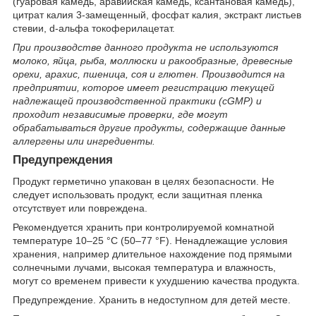
(гуаровая камедь, аравийская камедь, ксантановая камедь),
цитрат калия 3-замещенный, фосфат калия, экстракт листьев
стевии, d-альфа токоферилацетат.
При производстве данного продукта не используются
молоко, яйца, рыба, моллюски и ракообразные, древесные
орехи, арахис, пшеница, соя и глютен. Производится на
предприятии, которое имеет регистрацию текущей
надлежащей производственной практики (cGMP) и
проходит независимые проверки, где могут
обрабатываться другие продукты, содержащие данные
аллергены или ингредиенты.
Предупреждения
Продукт герметично упакован в целях безопасности. Не
следует использовать продукт, если защитная пленка
отсутствует или повреждена.
Рекомендуется хранить при контролируемой комнатной
температуре 10–25 °C (50–77 °F). Ненадлежащие условия
хранения, например длительное нахождение под прямыми
солнечными лучами, высокая температура и влажность,
могут со временем привести к ухудшению качества продукта.
Предупреждение. Хранить в недоступном для детей месте.