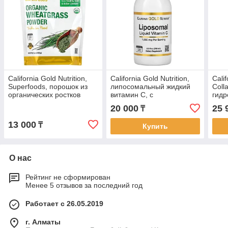
California Gold Nutrition,
California Gold Nutrition,
Calif
Superfoods, порошок из
липосомальный жидкий
Coll
органических ростков
витамин C, с
гид
пшеницы, 240 г (8,5
нейтральным вкусом,
колл
20 000
25 
₸
унции)
1000 мг, 250 мл (8,5 жидк.
кисл
ун
13 000
₸
Купить
О нас
Рейтинг не сформирован
Менее 5 отзывов за последний год
Работает с 26.05.2019
г. Алматы