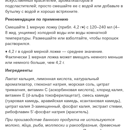
искусственных красителей, ароматизаторов и
подсластителей; просто смешайте ее с водой или добавьте в
бутылку с водой и хорошо встряхните.
Рекомендации по применению
Смешайте 1 мерную ложку (прибл. 4,2 г♦) с 120–240 мл (4–
8 жид. унциями) холодной воды или воды комнатной
температуры. Размешайте или взболтайте, чтобы порошок
растворился.
♦ 4,2 г в одной мерной ложке — среднее значение.
Фактически 1 мерная ложка может вмещать немного меньше
или немного больше, чем 4,2 г.
Ингредиенты
Лактат кальция, лимонная кислота, натуральный
ароматизатор, глюконат натрия, морская соль, цитрат
тримагния, витамин C (аскорбиновая кислота), хлорид калия,
витамин E (d-альфа токоферилацетат), смесь камеди
(гуаровая камедь, аравийская камедь, ксантановая камедь),
цитрат калия 3-замещенный, фосфат калия, экстракт стевии,
рибофлавин 5'-фосфат натрия (краситель).
При производстве данного продукта не используются
молоко, яйца, рыба, моллюски и ракообразные, древесные