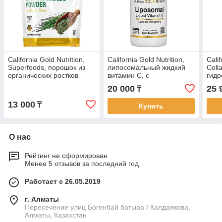
California Gold Nutrition,
California Gold Nutrition,
Calif
Superfoods, порошок из
липосомальный жидкий
Coll
органических ростков
витамин C, с
гид
пшеницы, 240 г (8,5
нейтральным вкусом,
колл
20 000
25 
₸
унции)
1000 мг, 250 мл (8,5 жидк.
кисл
ун
13 000
₸
Купить
О нас
Рейтинг не сформирован
Менее 5 отзывов за последний год
Работает с 26.05.2019
г. Алматы
Пересечение улиц Богенбай батыра / Калдаякова,
Алматы, Казахстан